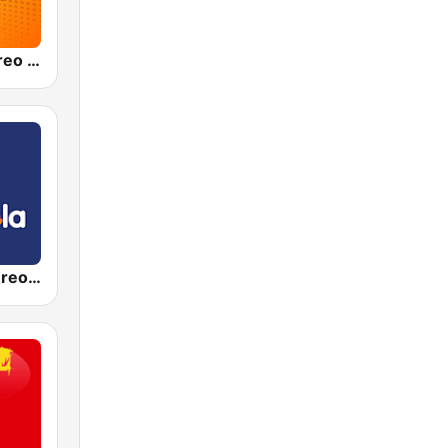
Olímpica Stereo Bogotá 105.9 FM
Candela Estereo 101.9 FM