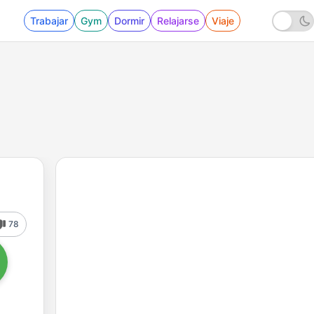
Trabajar
Gym
Dormir
Relajarse
Viaje
78