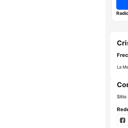
Radi
Cri
Frec
La Me
Co
Sitio
Rede