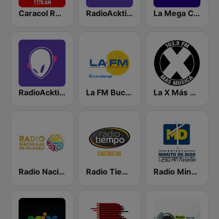
Caracol Radio Cartagena
RadioAcktiva Medellín
La Mega Cartagena 94.5 FM
RadioAcktiva Bogotá
La FM Bucaramanga
La X Más Música 103.9 FM
Radio Nacional de Colombia Bogotá 95.9 FM
Radio Tiempo Cartagena
Radio Minuto de Dios Medellín