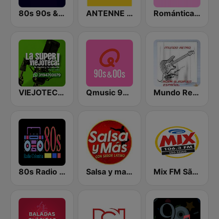
80s 90s & Más
ANTENNE BAYERN
Romántica Radio
VIEJOTECA "para Beber y Gozar"
Qmusic 90's & 00's
Mundo Retro Rock & Pop En Español
80s Radio Colombia
Salsa y mas Cali
Mix FM São Paulo