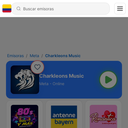
Emisoras
Meta
Charkleons Music
Charkleons Music
Meta - Online