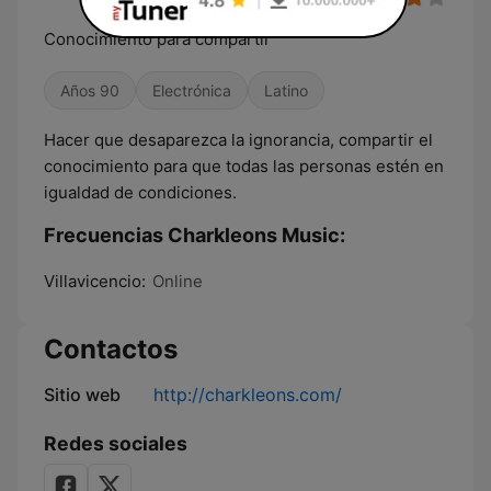
Conocimiento para compartir
Años 90
Electrónica
Latino
Hacer que desaparezca la ignorancia, compartir el
conocimiento para que todas las personas estén en
igualdad de condiciones.
Frecuencias Charkleons Music:
Villavicencio:
Online
Contactos
Sitio web
http://charkleons.com/
Redes sociales