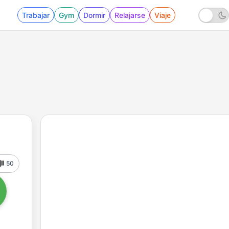
Trabajar
Gym
Dormir
Relajarse
Viaje
50