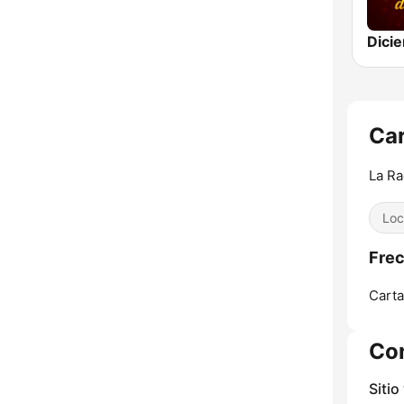
Dici
Car
La Ra
Loc
Frec
Carta
Co
Sitio