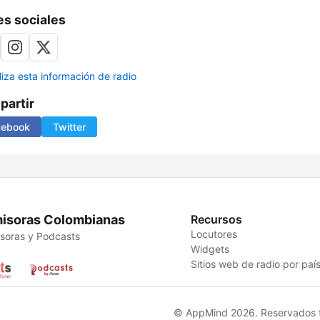
s sociales
liza esta información de radio
artir
cebook
Twitter
isoras Colombianas
Recursos
Locutores
soras y Podcasts
Widgets
Sitios web de radio por paí
© AppMind 2026. Reservados t