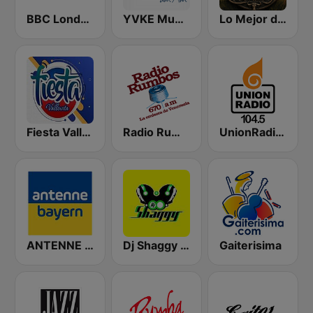
BBC London
YVKE Mundial Caracas
Lo Mejor de Mi Llano
Fiesta Vallenata
Radio Rumbos
UnionRadio 104.5
ANTENNE BAYERN
Dj Shaggy Venezuela
Gaiterisima