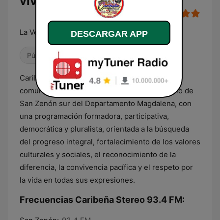
vivo
La Verdadera Radio
DESCARGAR APP
Pública
Caribeña Stereo 93.4 FM, emisora radial
comunitaria, emite su señal desde el Municipio de
San Zenón sur del Departamento Magdalena, con
una programación formadora, participativa,
democrática y pluralista, orientada a la búsqueda
del progreso integral, fortalecimiento de los valores
culturales y sociales, el reconocimiento de la
diferencia, la convivencia pacífica y el respeto por
la vida en todas sus expresiones.
Frecuencias Caribeña Stereo 93.4 FM: