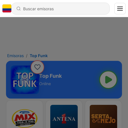
Emisoras
Top Funk
Top Funk
Online