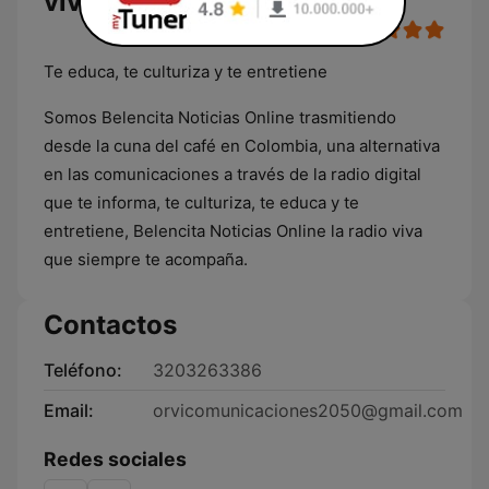
vivo
Te educa, te culturiza y te entretiene
Somos Belencita Noticias Online trasmitiendo
desde la cuna del café en Colombia, una alternativa
en las comunicaciones a través de la radio digital
que te informa, te culturiza, te educa y te
entretiene, Belencita Noticias Online la radio viva
que siempre te acompaña.
Contactos
Teléfono:
3203263386
Email:
orvicomunicaciones2050@gmail.com
Redes sociales