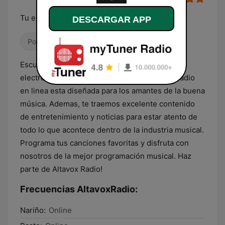
Tu estacion Online
DESCARGAR APP
Pop / Top 40
Alternativa / Indie
Latino
Escucha lo mejor del rock, pop, anglo, música
electrónica y mucho mas... Esta estación de radio
en linea esta diseñada para los amantes de la buena
música. Ademas, te traemos excelente contenido
de entretenimiento y noticias para estar atento de
todo lo que acontece dentro de la industria musical.
Programa tus canciones favoritas y disfruta con
nosotros de la mejor programación musical. Haz
parte de Altavox Radio!
Frecuencias AltavoxRadio:
Nariño:
Online