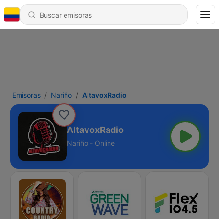
Emisoras
Nariño
AltavoxRadio
AltavoxRadio
Nariño - Online