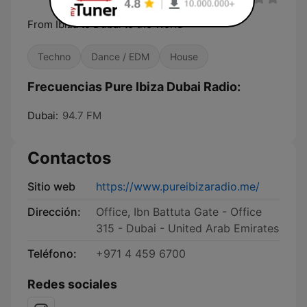
From Ibiza to Dubai to the World
Techno
Dance / EDM
House
Frecuencias Pure Ibiza Dubai Radio:
Dubai:
94.7 FM
Contactos
Sitio web
https://www.pureibizaradio.me/
Dirección:
Office, Ibn Battuta Gate - Office
315 - Dubai - United Arab Emirates
Teléfono:
+971 4 459 6700
Redes sociales