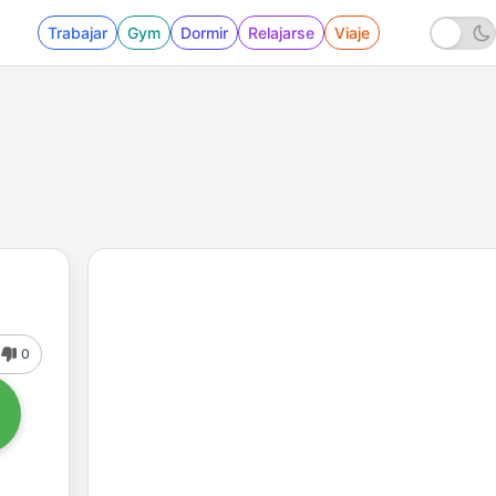
Trabajar
Gym
Dormir
Relajarse
Viaje
0