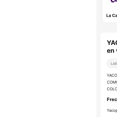
YA
en 
Lat
YACO
COMU
COLO
Fre
Yacop