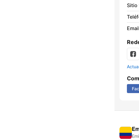
Sitio
Telé
Email
Rede
Actua
Comp
Fa
Em
Emi