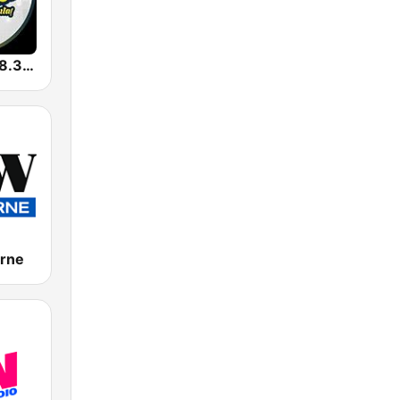
La Favorita 88.3 FM
rne