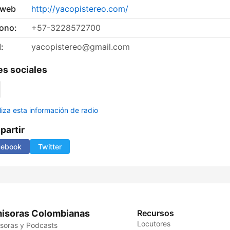
 web
http://yacopistereo.com/
fono:
+57-3228572700
:
yacopistereo@gmail.com
s sociales
liza esta información de radio
artir
cebook
Twitter
isoras Colombianas
Recursos
Locutores
soras y Podcasts