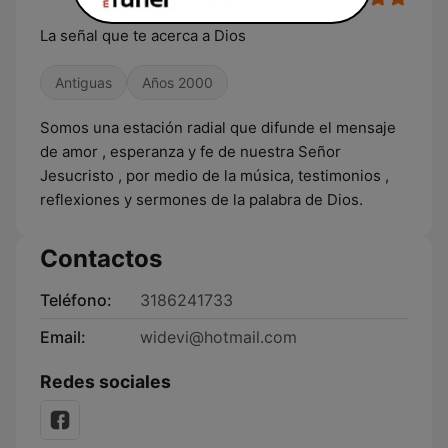
La señal que te acerca a Dios
Antiguas
Años 2000
Somos una estación radial que difunde el mensaje
de amor , esperanza y fe de nuestra Señor
Jesucristo , por medio de la música, testimonios ,
reflexiones y sermones de la palabra de Dios.
Contactos
Teléfono:
3186241733
Email:
widevi@hotmail.com
Redes sociales