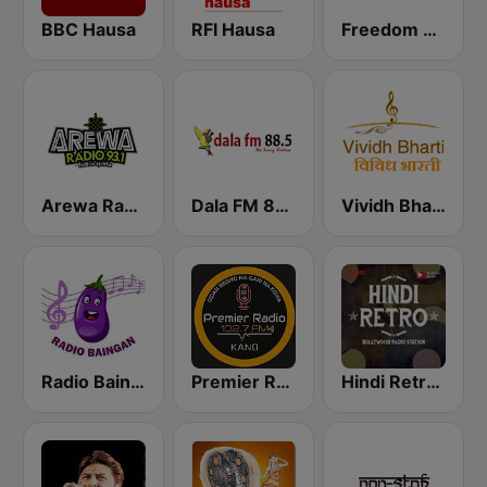
BBC Hausa
RFI Hausa
Freedom Radio 99.5 FM
Arewa Radio 93.1 FM
Dala FM 88.5
Vividh Bharti (विविध भारती)
Radio Baingan
Premier Radio 102.7 FM
Hindi Retro Hits Radio