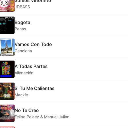
Somos Vinotinto
JDBASS
Bogota
Panas
Vamos Con Todo
Canciona
A Todas Partes
Alienación
Si Tu Me Calientas
Mackie
No Te Creo
Felipe Pelaez & Manuel Julian