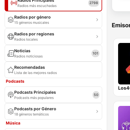
Radios Principales
2798
Radios más escuchadas
Radios por género
15 géneros musicales
Emisor
Radios por regiones
Radios locales
Noticias
101
Radios noticiosas
Recomendadas
Lista de las mejores radios
Podcasts
Los4
Podcasts Principales
50
Podcasts más populares
Podcasts por Género
18 géneros temáticos
Música