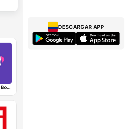
DESCARGAR APP
RadioAcktiva Bogotá