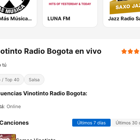
La X Más Música 103.9 FM
LUNA FM
otinto Radio Bogota en vivo
 tú
 / Top 40
Salsa
uencias Vinotinto Radio Bogota:
á:
Online
 Canciones
Últimos 7 días
Últimos 30 