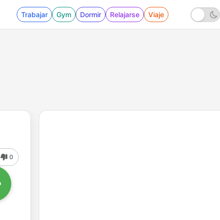
Trabajar
Gym
Dormir
Relajarse
Viaje
0