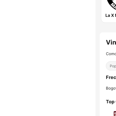
Vin
Como
Pop
Frec
Bogot
Top