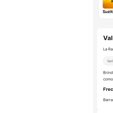
Suélt
Val
La Ra
Var
Brind
como 
Frec
Barra