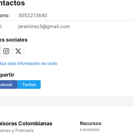
ntactos
fono:
3052213640
:
jeramirez3@gmail.com
s sociales
liza esta información de radio
artir
cebook
Twitter
isoras Colombianas
Recursos
Locutores
soras y Podcasts