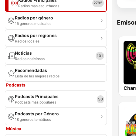
Radios Principales
2795
Radios más escuchadas
Radios por género
Emisor
15 géneros musicales
Radios por regiones
Radios locales
Noticias
101
Radios noticiosas
Recomendadas
Lista de las mejores radios
Podcasts
Cham
Podcasts Principales
50
Podcasts más populares
Podcasts por Género
18 géneros temáticos
Música