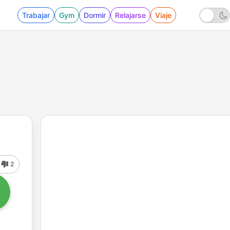
Trabajar
Gym
Dormir
Relajarse
Viaje
2