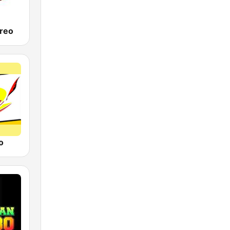
ereo
o