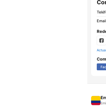
Co
Telé
Email
Rede
Actua
Comp
Fa
Em
Emi