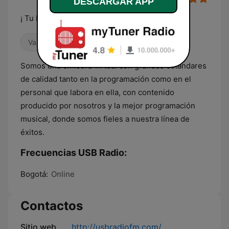
DESCARGAR APP
¡ Tu Radio !
Variado
Deportes
Músicas del mundo
Somos una emisora virtual con grandes estándares
de calidad tanto en la programación como en el
personal que labora en ella, con contenido
producido por nosotros y la mejor programación
musical, donde somos fieles a nuestra línea de
éxitos.
Frecuencias USB Radio:
Bogotá:
Online
Contactos
Sitio web
http://usbradiofm.com/