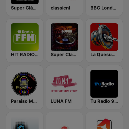
Super Clásica
classicnl
BBC London
HIT RADIO FFH
Super Clasica 2
La Quesuena
Paraiso Musical Colombia
LUNA FM
Tu Radio 99.4 FM