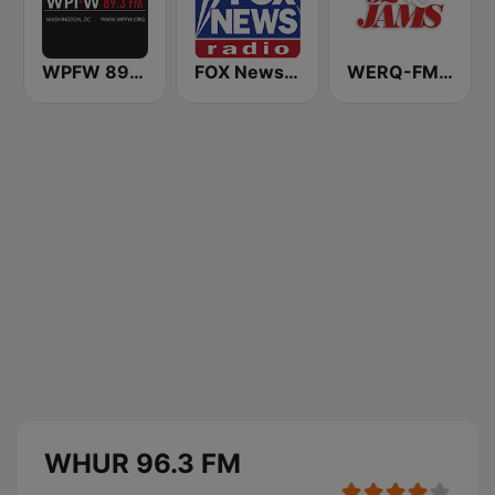
WPFW 89.3 FM
FOX News Radio
WERQ-FM 92Q Jams (US Only)
WHUR 96.3 FM