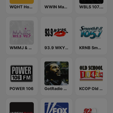
WQHT Hot 97 FM
WWIN Magic 95.9 FM
WBLS 107.5 FM (US Only)
WMMJ & WDCJ Majic (US Only)
93.9 WKYS (US Only)
KRNB Smooth R&B 105.7 FM (US Only)
POWER 106
GotRadio - R&B Classics
KCOP Old School 104.7 FM