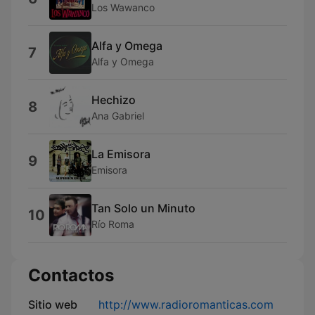
Los Wawanco
Alfa y Omega
7
Alfa y Omega
Hechizo
8
Ana Gabriel
La Emisora
9
Emisora
Tan Solo un Minuto
10
Río Roma
Contactos
Sitio web
http://www.radioromanticas.com