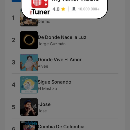
Lo Único Que Tengo
1
Darmo
De Donde Nace la Luz
2
Jorge Guzmán
Donde Vive El Amor
3
Aivee
Sigue Sonando
4
El Mestizo
-Jose
5
Jose
Cumbia De Colombia
6