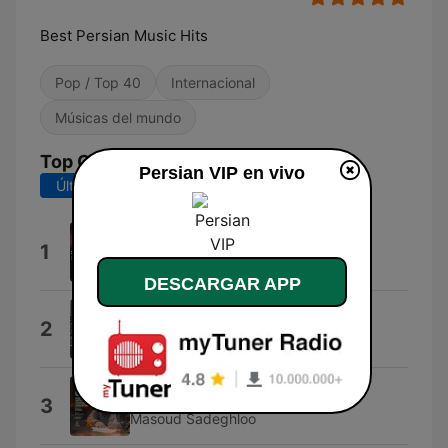
Best Persian Music Hits
Pop / Top 40
Internacional
Músicas del mundo
Top Canciones
Persian VIP en vivo
Últimos 7 días
Últimos 30 días
Bargard
1
Saeed Asayesh
DESCARGAR APP
Aroosi
2
Iman Sani
Karma
3
Masoud Sadeghloo