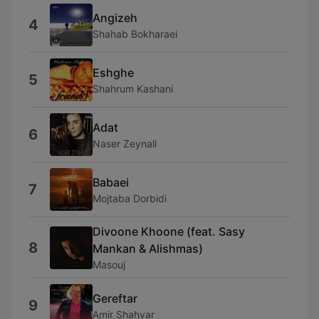
Angizeh
4
Shahab Bokharaei
Eshghe
5
Shahrum Kashani
Adat
6
Naser Zeynali
Babaei
7
Mojtaba Dorbidi
Divoone Khoone (feat. Sasy
8
Mankan & Alishmas)
Masouj
Gereftar
9
Amir Shahyar