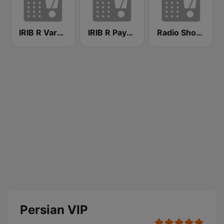
Radio Shoma (راديو شما)
IRIB R Payam رادیو پیام
IRIB R Varzesh رادیو ورزش
Persian VIP