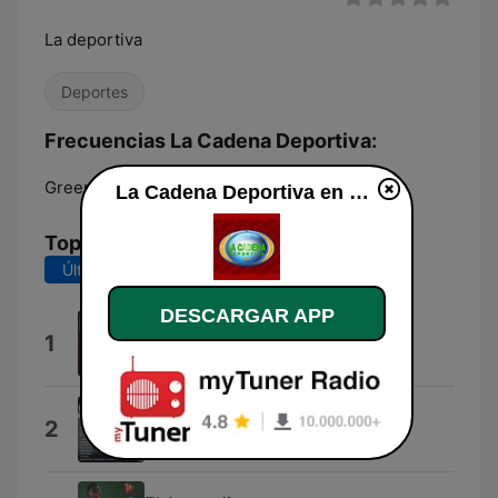
La deportiva
Deportes
Frecuencias La Cadena Deportiva:
Greenville:
Online
La Cadena Deportiva en vivo
Top Canciones
Últimos 7 días
Últimos 30 días
DESCARGAR APP
Chica Bonita
1
Rodolfo vs Gustavo Quintero
Y Todos los Dias
2
Orquesta Melodia