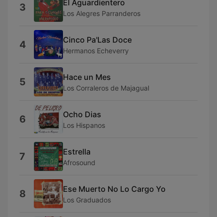
El Aguardientero
3
Los Alegres Parranderos
Cinco Pa'Las Doce
4
Hermanos Echeverry
Hace un Mes
5
Los Corraleros de Majagual
Ocho Dias
6
Los Hispanos
Estrella
7
Afrosound
Ese Muerto No Lo Cargo Yo
8
Los Graduados