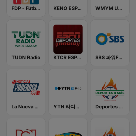
FDP - Fútbol de Primera
KENO ESPN Deportes 1460 AM
WMYM Unanimo Deportes
TUDN Radio
KTCR ESPN Deportes Radio
SBS 파워FM-SBS 라디오
La Nueva Poderosa 990
YTN 라디오 (YTN FM) - 24 Hours News Channel
Deportes y Más - Radio Boston