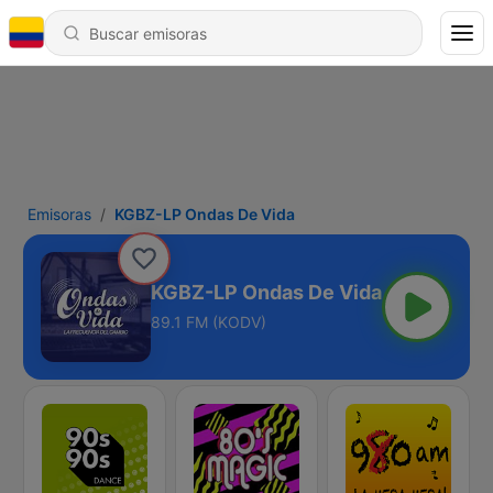
Emisoras
KGBZ-LP Ondas De Vida
KGBZ-LP Ondas De Vida
89.1 FM (KODV)