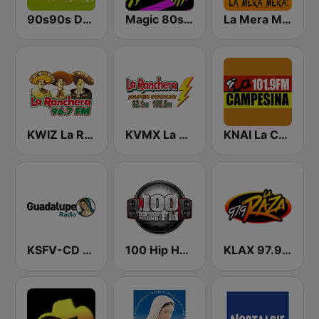
90s90s Dance
Magic 80s Florida
La Mera Mera 980 AM
KWIZ La Ranchera 96.7 FM (US Only)
KVMX La Ranchera
KNAI La Campesina 101.9 FM
KSFV-CD Guadalupe Radio
100 Hip Hop and RNB FM
KLAX 97.9 La Raza FM