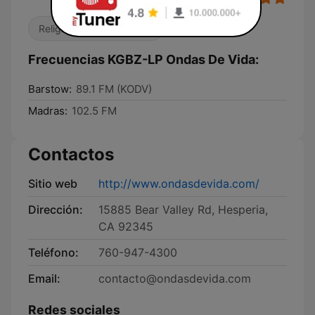
Religioso & Espiritualidad
Frecuencias KGBZ-LP Ondas De Vida:
Barstow:
89.1 FM (KODV)
Madras:
102.5 FM
Contactos
Sitio web
http://www.ondasdevida.com/
Dirección:
15885 Bear Valley Rd, Hesperia,
CA 92345
Teléfono:
760-947-4300
Email:
contacto@ondasdevida.com
Redes sociales