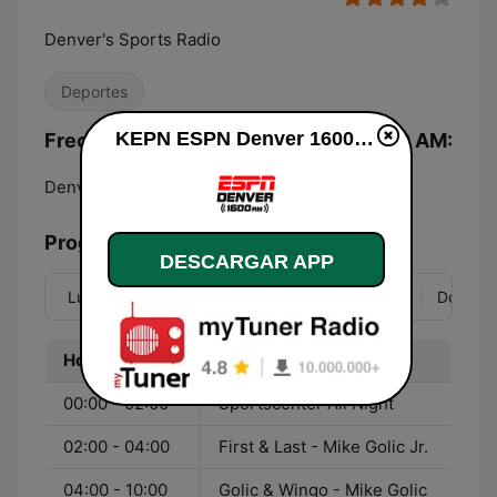
Denver's Sports Radio
Deportes
KEPN ESPN Denver 1600 AM en vivo
Frecuencias KEPN ESPN Denver 1600 AM:
Denver:
1600 AM
Programación
DESCARGAR APP
Lun
Mar
Mié
Jue
Vie
Sáb
Dom
Hora
Programa
00:00 - 02:00
Sportscenter All Night
02:00 - 04:00
First & Last - Mike Golic Jr.
04:00 - 10:00
Golic & Wingo - Mike Golic