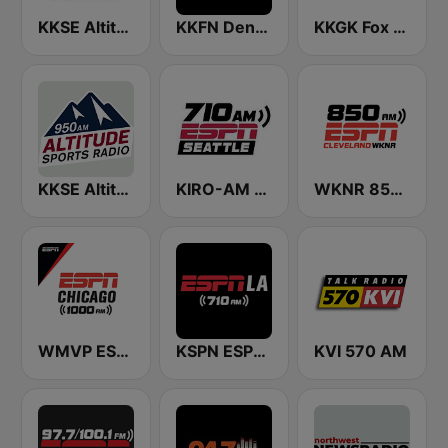
KKSE Altitude Sports Radio
KKFN Denver's Sports 104.3 The Fan
KKGK Fox Sports Radio 1340 AM
KKSE Altitude Sports AM 950
KIRO-AM 710 ESPN Seattle
WKNR 850 ESPN Cleveland
WMVP ESPN Chicago 1000 AM
KSPN ESPN LA 710 AM
KVI 570 AM