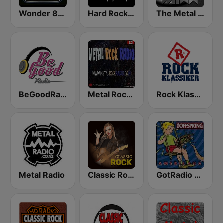
Wonder 80's
Hard Rock Heaven
The Metal MIXX
BeGoodRadio - 80s Metal
Metal Rock Radio
Rock Klassiker
Metal Radio
Classic Rock Station
GotRadio - 90's Alternative