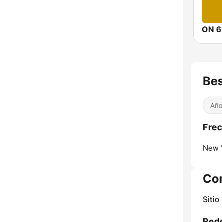
ON 6
Bes
Año
Frec
New Y
Co
Sitio
Rede