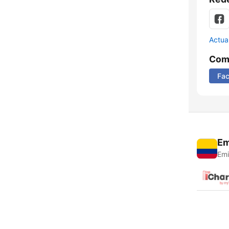
Actua
Comp
Fa
Em
Emi