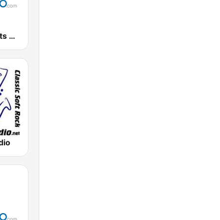
90's Hits - Hits Radio
dio