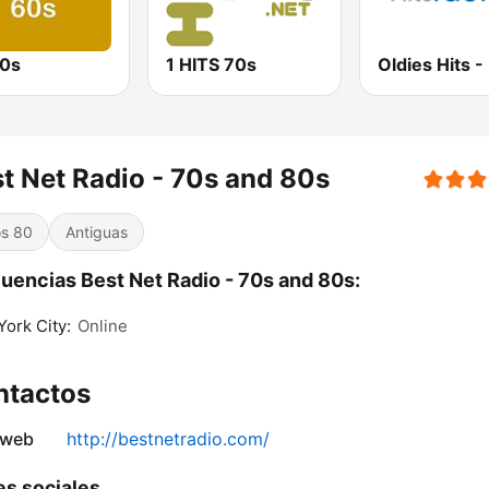
0s
1 HITS 70s
t Net Radio - 70s and 80s
s 80
Antiguas
uencias Best Net Radio - 70s and 80s:
ork City:
Online
ntactos
 web
http://bestnetradio.com/
s sociales