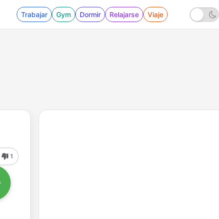
Trabajar
Gym
Dormir
Relajarse
Viaje
1