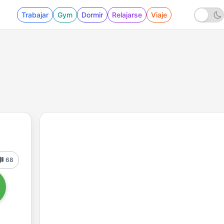
Trabajar
Gym
Dormir
Relajarse
Viaje
68