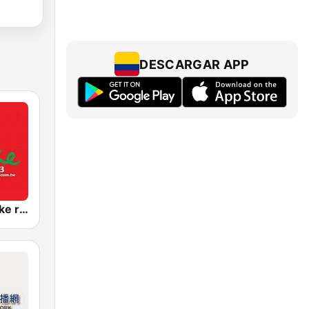
DESCARGAR APP
中廣流行網 I like radio