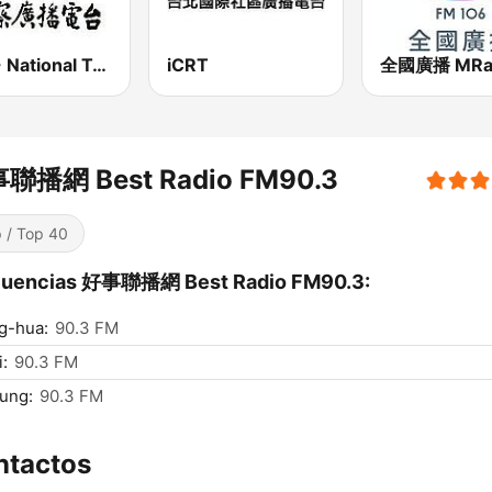
PBS - National Transportation
iCRT
全國廣播 MRa
聯播網 Best Radio FM90.3
 / Top 40
cuencias 好事聯播網 Best Radio FM90.3:
g-hua:
90.3 FM
i:
90.3 FM
ung:
90.3 FM
ntactos