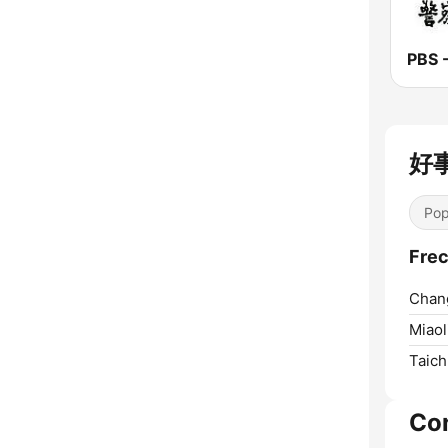
好事
Pop
Fre
Chan
Miaol
Taich
Co