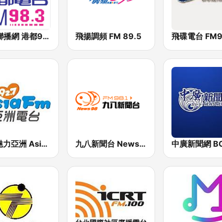
好事聯播網 港都983 Best Radio FM98.3
飛揚調頻 FM 89.5
飛碟電台 FM92
927魅力亞洲 Asia FM 亞洲電台
九八新聞台 News98 FM 98.1