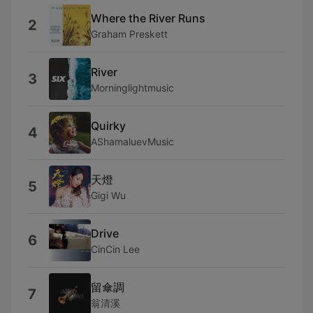
Where the River Runs
2
Graham Preskett
River
3
Morninglightmusic
Quirky
4
AShamaluevMusic
天燈
5
Gigi Wu
Drive
6
CinCin Lee
留傘調
7
翁清溪