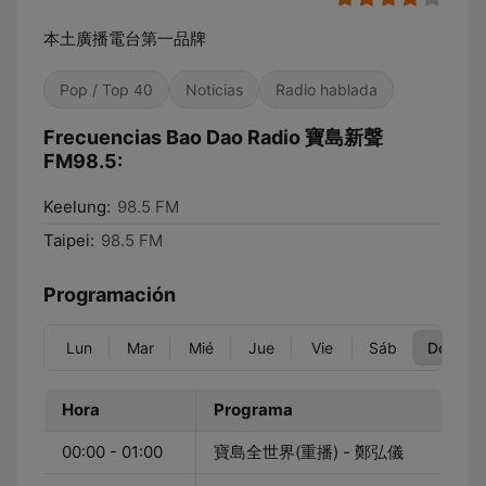
本土廣播電台第一品牌
Pop / Top 40
Noticias
Radio hablada
Frecuencias Bao Dao Radio 寶島新聲
FM98.5:
Keelung:
98.5 FM
Taipei:
98.5 FM
Programación
Lun
Mar
Mié
Jue
Vie
Sáb
Dom
Hora
Programa
00:00 - 01:00
寶島全世界(重播) - 鄭弘儀