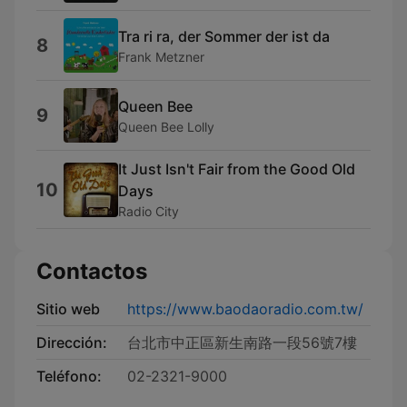
Tra ri ra, der Sommer der ist da
8
Frank Metzner
Queen Bee
9
Queen Bee Lolly
It Just Isn't Fair from the Good Old
10
Days
Radio City
Contactos
Sitio web
https://www.baodaoradio.com.tw/
Dirección:
台北市中正區新生南路一段56號7樓
Teléfono:
02-2321-9000