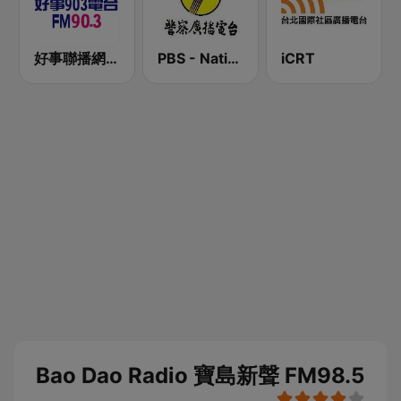
好事聯播網 Best Radio FM90.3
PBS - National Transportation
iCRT
Bao Dao Radio 寶島新聲 FM98.5