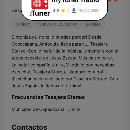
Desde Copacabana, Antioquia, llega para ti…
Variado
Cultura & Educación
Locales
Sintoniza ya, no te lo puedes perder! Desde
Copacabana, Antioquia, llega para ti… ¡Tasajera
Stereo! Con lo mejor de la música, ¡y siempre con el
toque especial de Jesús Zapata! Música sin parar,
La mejor compañía al aire, Y todo lo que necesitas
escuchar, Tasajera Stereo, ¡siempre contigo!
¡Escúchanos en vivo, solo por Tasajera Stereo! ¡Con
Jesús Zapata, la fiesta no termina!
Frecuencias Tasajera Stereo:
Municipio de Copacabana:
Online
Contactos