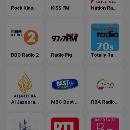
Rock Klassiker
KISS FM
Nation Radio 60s
BBC Radio 2
Radio Pig
Totally Radio 70s
Al Jazeera Arabic (قناة الجزيرة)
MBC Best FM
RBA Radio Rwanda