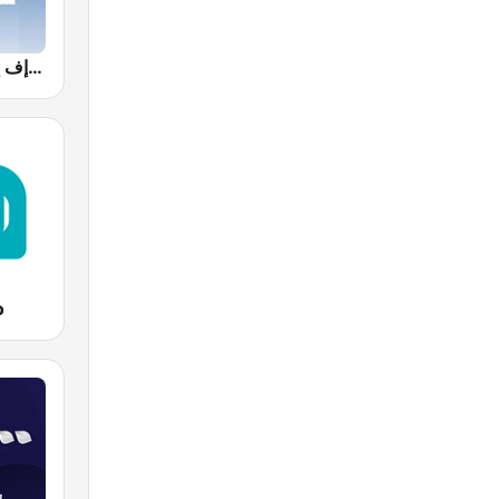
Farah FM - فرح إف إم
o