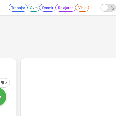
Trabajar
Gym
Dormir
Relajarse
Viaje
2