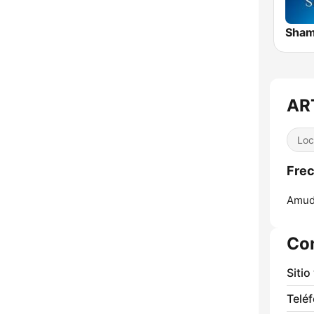
AR
Loc
Fre
Amud
Co
Sitio
Telé