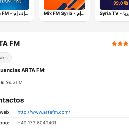
Mix FM Syria - ميكس إف إم
Sham FM - إذاعة شام إف إم
TA FM
ales
cuencias ARTA FM:
e:
99.5 FM
ntactos
 web
http://www.artafm.com/
fono:
+49 173 6040401