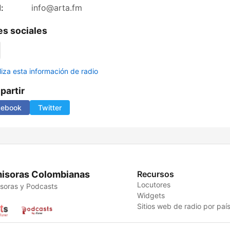
:
info@arta.fm
s sociales
liza esta información de radio
artir
cebook
Twitter
isoras Colombianas
Recursos
Locutores
soras y Podcasts
Widgets
Sitios web de radio por paí