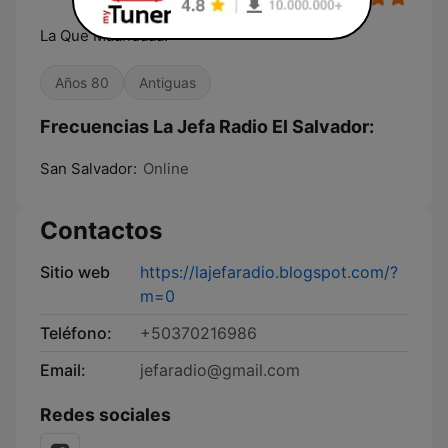
La Que Maandaaa!
Años 80
Antiguas
Frecuencias La Jefa Radio El Salvador:
San Salvador:
Online
Contactos
Sitio web
https://lajefaradio.blogspot.com/?
m=0
Teléfono:
+50370216986
Email:
jefaradio@gmail.com
Redes sociales