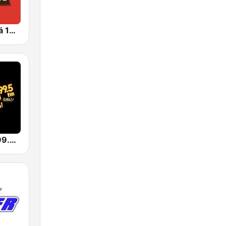
Alerta Bogotá 104.4 FM
Click Latino 99.5 FM