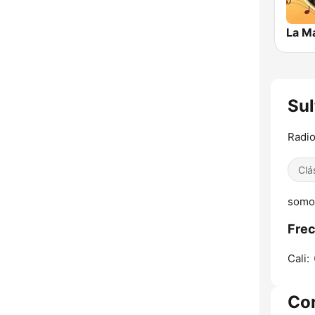
Sul
Radio
Clá
somos
Frec
Cali:
Co