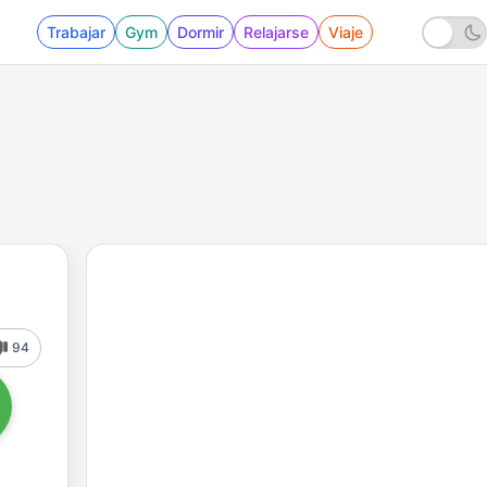
Trabajar
Gym
Dormir
Relajarse
Viaje
94