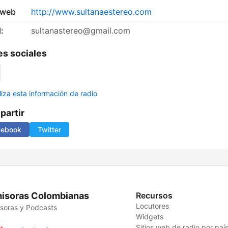
 web
http://www.sultanaestereo.com
:
sultanastereo@gmail.com
s sociales
liza esta información de radio
artir
cebook
Twitter
isoras Colombianas
Recursos
Locutores
soras y Podcasts
Widgets
Sitios web de radio por paí