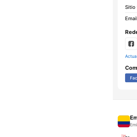
Sitio
Email
Rede
Actua
Comp
Fa
Em
Emi