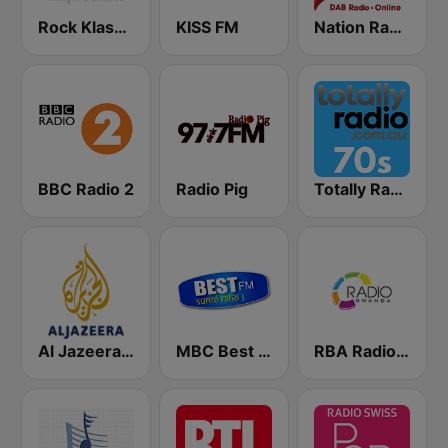
Rock Klassiker
KISS FM
Nation Radio 60s
BBC Radio 2
Radio Pig
Totally Radio 70s
Al Jazeera Arabic (قناة الجزيرة)
MBC Best FM
RBA Radio Rwanda