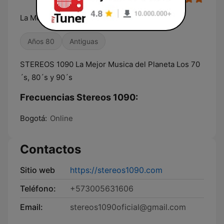
La Mejor Musica del Planeta
Años 80
Antiguas
STEREOS 1090 La Mejor Musica del Planeta Los 70
´s, 80´s y 90´s
Frecuencias Stereos 1090:
Bogotá:
Online
Contactos
Sitio web
https://stereos1090.com
Teléfono:
+573005631606
Email:
stereos1090oficial@gmail.com