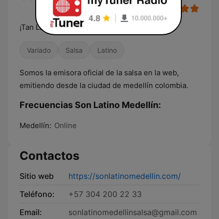
¡Tan Latina Como Tú!
Variado
Salsa
Latino
Somos la emisora oficial de la salsa en la web,
emitiendo desde la ciudad de medellín colombia.
Frecuencias Son Latino Medellín:
Medellín:
Online
Contactos
Sitio web
https://sonlatinomedellin.com/
Teléfono:
+57 304 200 22 33
Email:
sonlatinomedellinsalsa@gmail.com