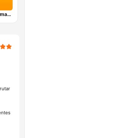
El Sol Bucaramanga
rutar
entes