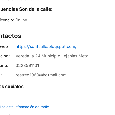
uencias Son de la calle:
vicencio:
Online
ntactos
 web
https://son1calle.blogspot.com/
ción:
Vereda la 24 Municipio Lejanias Meta
fono:
3228591131
:
restreo1960@hotmail.com
s sociales
liza esta información de radio