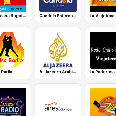
Tropicana Bogotá 102.9 FM
Candela Estereo 101.9 FM
 Radio
Al Jazeera Arabic (قناة الجزيرة)