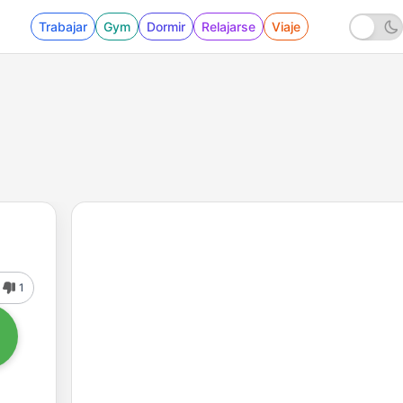
Trabajar
Gym
Dormir
Relajarse
Viaje
1