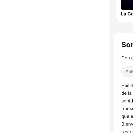
La Ca
Son
Con e
Sal
Has l
de la
sonid
trans
que e
Bienv
rest