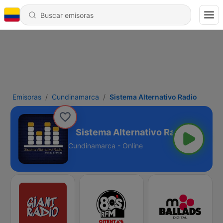
Emisoras
Cundinamarca
Sistema Alternativo Radio
ativo Radio
Cundinamarca - Online