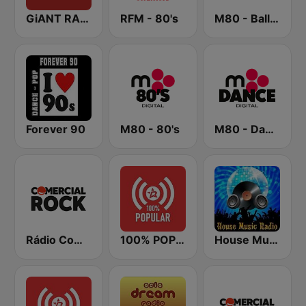
GiANT RADiO
RFM - 80's
M80 - Ballads
Forever 90
M80 - 80's
M80 - Dance
Rádio Comercial Rock
100% POPULAR
House Music Radio