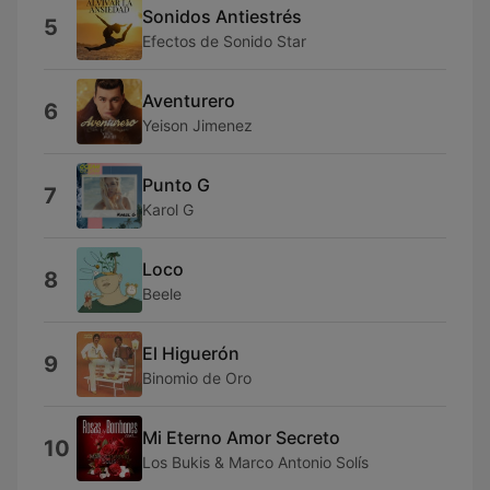
Sonidos Antiestrés
5
Efectos de Sonido Star
Aventurero
6
Yeison Jimenez
Punto G
7
Karol G
Loco
8
Beele
El Higuerón
9
Binomio de Oro
Mi Eterno Amor Secreto
10
Los Bukis & Marco Antonio Solís