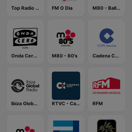
Top Radio | España
FM O Dia
M80 - Ballads
Onda Cero Gijón
M80 - 80's
Cadena COPE Asturias
Ibiza Global Radio
RTVC - Canarias Radio
RFM