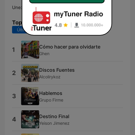
Une:
Online
Top Canciones
Últimos 7 días
Últimos 30 días
Cómo hacer para olvidarte
1
Ghen
Discos Fuentes
2
Alcolirykoz
Hablemos
3
Grupo Firme
Destino Final
4
Yeison Jimenez