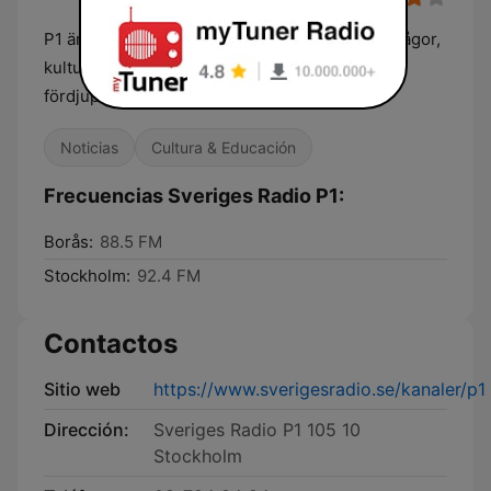
P1 är kanalen som bevakar nyheter, samhällsfrågor,
kultur, vetenskap och livsstil. Lyssna direkt och
fördjupa dig.
Noticias
Cultura & Educación
Frecuencias Sveriges Radio P1:
Borås:
88.5 FM
Stockholm:
92.4 FM
Contactos
Sitio web
https://www.sverigesradio.se/kanaler/p1
Dirección:
Sveriges Radio P1 105 10
Stockholm