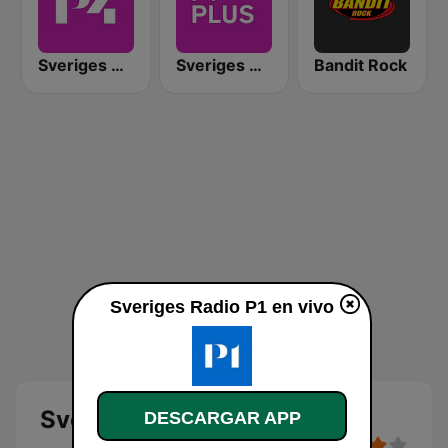
Sveriges Radio P4 Göteborg
Sveriges Radio P4 Plus
Bandit Rock
Sveriges Radio P1 en vivo
Sveriges Radio P1
DESCARGAR APP