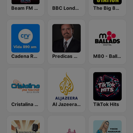
Beam FM - Adult Hits
BBC London
The Big 80s Station
Cadena Radial Vida Bogotá 890 AM
Predicas Armando Alducin
M80 - Ballads
Cristalina Neiva
Al Jazeera Arabic (قناة الجزيرة)
TikTok Hits