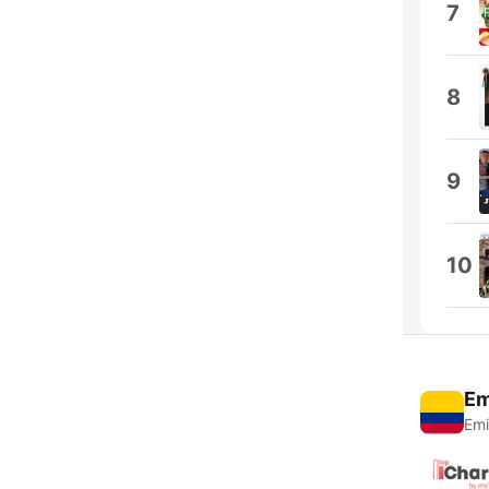
7
8
9
10
Em
Emi