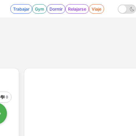
Trabajar
Gym
Dormir
Relajarse
Viaje
0