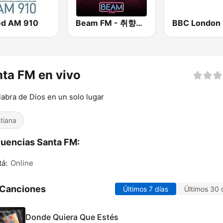
ed AM 910
Beam FM - 취향저격 감각 팝송
BBC London
ta FM en vivo
labra de Dios en un solo lugar
stiana
uencias Santa FM:
á:
Online
 Canciones
Últimos 7 días
Últimos 30 
Donde Quiera Que Estés