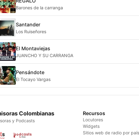
REGALO
Barones de la carranga
Santander
Los Ruiseñores
El Montaviejas
JUANCHO Y SU CARRANGA
Pensándote
El Tocayo Vargas
isoras Colombianas
Recursos
Locutores
soras y Podcasts
Widgets
Sitios web de radio por paí