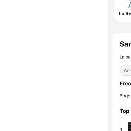
La R
San
La pa
Cri
Frec
Bogot
Top
1