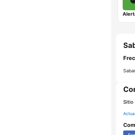
Alert
Sab
Frec
Saban
Co
Sitio
Actua
Comp
Fa