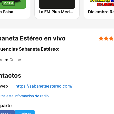
a Paisa
La FM Plus Medellín
aneta Estéreo en vivo
uencias Sabaneta Estéreo:
eta:
Online
ntactos
 web
https://sabanetaestereo.com/
liza esta información de radio
artir
cebook
Twitter