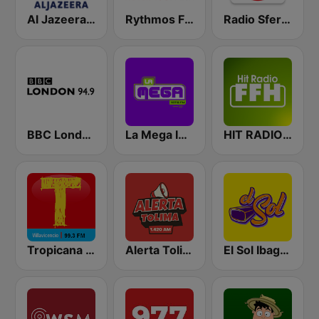
Al Jazeera Arabic (قناة الجزيرة)
Rythmos FM - Ρυθμος 94.9
Radio Sfera 102.2 FM
BBC London
La Mega Ibagué
HIT RADIO FFH
Tropicana Villavicencio 99.3 FM
Alerta Tolima 1420 AM
El Sol Ibagué