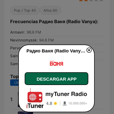
Pop / Top 40
Años 90
Frecuencias Радио Ваня (Radio Vanya):
Armavir:
96.6 FM
Nevinnomyssk:
94.6 FM
Pervoural’sk:
89.9 FM
Радио Ваня (Radio Vanya) en vivo
Saint Petersburg:
68.66 FM
Samara:
106.1 FM
Top Canciones
DESCARGAR APP
Últimos 7 días
Últimos 30 días
Матушка
1
Татьяна Куртукова