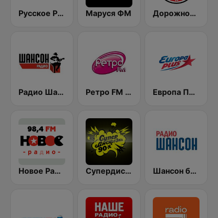
Русское Радио
Маруся ФМ
Дорожное Радио (Dorojnoe Radio)
Радио Шансон (Chanson)
Ретро FM (Retro FM)
Европа Плюс (Europa Plus)
Новое Радио (New Radio, Novoe Radio)
Супердискотека 90х Радио Рекорд (Radio Record 90s Superdisco)
Шансон без цензуры (Shanson bez cenzury)