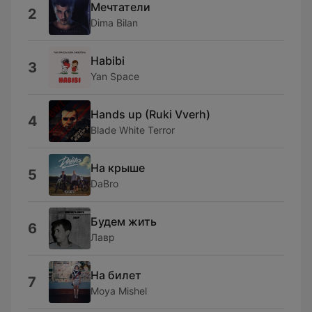
Мечтатели
2
Dima Bilan
Habibi
3
Yan Space
Hands up (Ruki Vverh)
4
Blade White Terror
На крыше
5
DaBro
Будем жить
6
Лавр
На билет
7
Moya Mishel