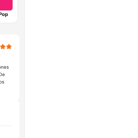
 Pop
ones
 De
os