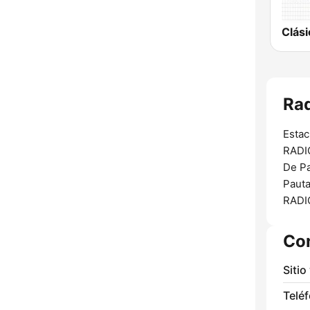
Rad
Estac
RADIO
De Pa
Pauta
RADI
Co
Sitio
Telé