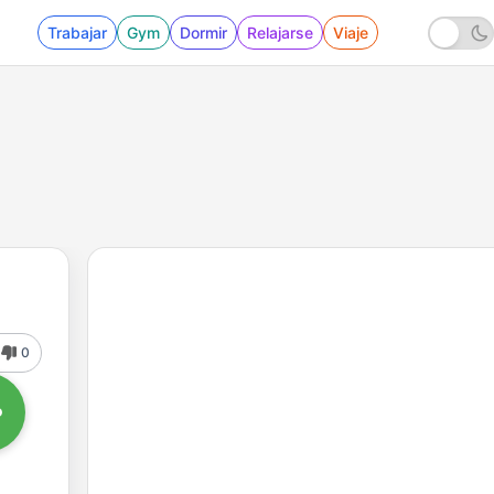
Trabajar
Gym
Dormir
Relajarse
Viaje
0