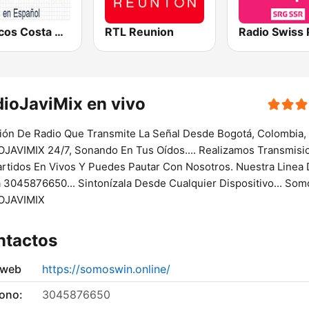
Clásicos Costa Rica Español
RTL Reunion
Radio Swiss
ioJaviMix en vivo
ión De Radio Que Transmite La Señal Desde Bogotá, Colombia,
JAVIMIX 24/7, Sonando En Tus Oídos.... Realizamos Transmisi
rtidos En Vivos Y Puedes Pautar Con Nosotros. Nuestra Linea
 3045876650... Sintonízala Desde Cualquier Dispositivo... Som
OJAVIMIX
ntactos
 web
https://somoswin.online/
fono:
3045876650