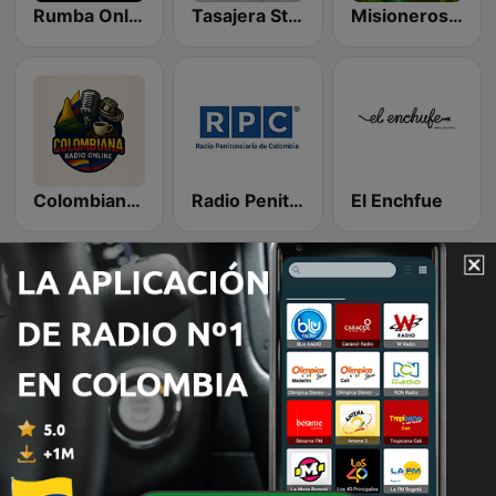
Rumba Online
Tasajera Stereo
Misioneros de YARUMAL
Colombiana Radio Online
Radio Penitenciaria de Colombia
El Enchfue
Ruta 70 Estéreo
Wi Fi Radio
Emisora Claridad