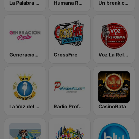
La Palabra del Reino
Humana Radio
Un break con Dios
Generacion Radio
CrossFire
Voz La Reforma
La Voz del Rey
Radio Profesionales.com
CasinoRata