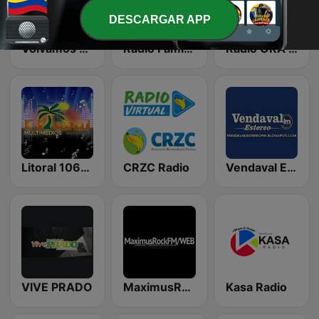
DESCARGAR APP
Volvamos a Dios
Radio Familiar Online
Radio ORA Medellin
Litoral 1060 AM
CRZC Radio
Vendaval Estéreo
VIVE PRADO
MaximusRockFM
Kasa Radio