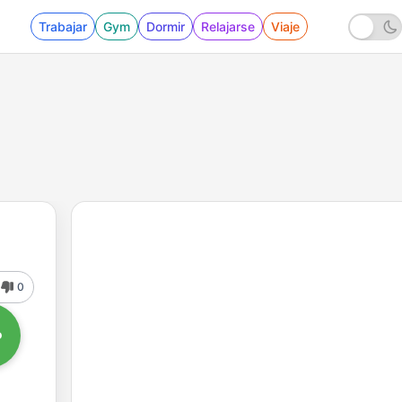
Trabajar
Gym
Dormir
Relajarse
Viaje
0