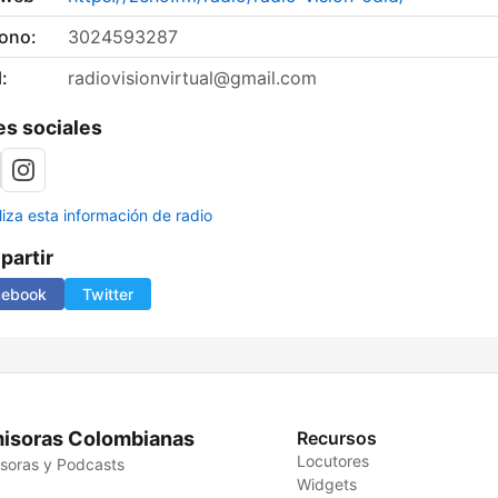
fono:
3024593287
:
radiovisionvirtual@gmail.com
s sociales
liza esta información de radio
artir
cebook
Twitter
isoras Colombianas
Recursos
Locutores
soras y Podcasts
Widgets