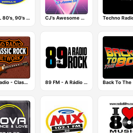
KOOL 80's, 90's & More!
CJ’s Awesome 80s
Techno Radi
HD Radio - Classic Rock
89 FM - A Rádio Rock