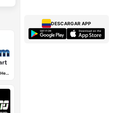
DESCARGAR APP
181.fm - The Heart (Love Songs)