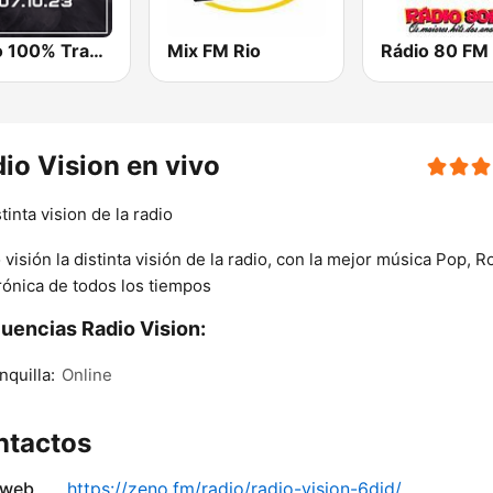
Radio 100% Trance
Mix FM Rio
io Vision en vivo
stinta vision de la radio
 visión la distinta visión de la radio, con la mejor música Pop, R
rónica de todos los tiempos
uencias Radio Vision:
nquilla:
Online
ntactos
 web
https://zeno.fm/radio/radio-vision-6did/