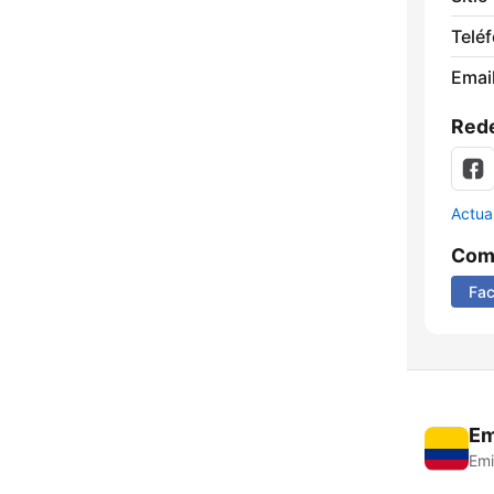
Telé
Email
Rede
Actua
Comp
Fa
Em
Emi