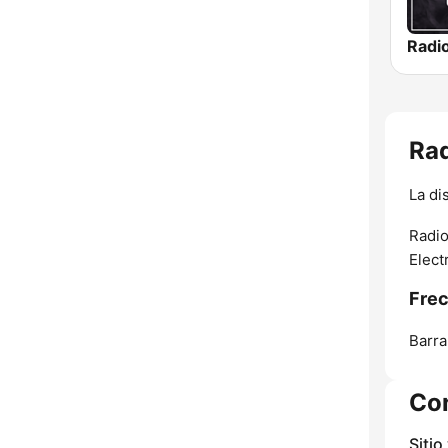
Rad
La di
Radio
Elect
Frec
Barra
Co
Sitio