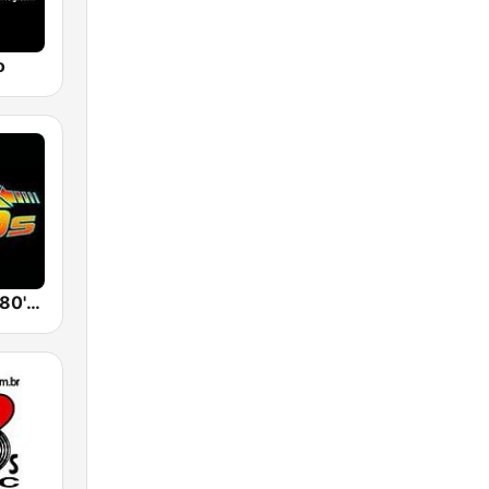
o
Back To The 80's Radio