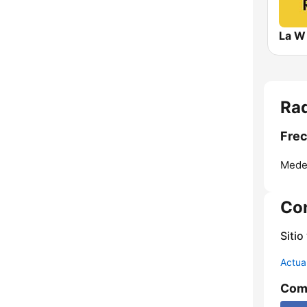
La W
Rad
Frec
Medel
Co
Sitio
Actua
Comp