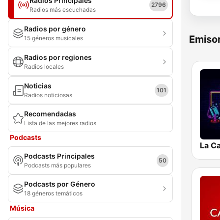
Radios Principales
2796
Radios más escuchadas
Radios por género
Emisor
15 géneros musicales
Radios por regiones
Radios locales
Noticias
101
Radios noticiosas
Recomendadas
Lista de las mejores radios
Podcasts
La Ca
Podcasts Principales
50
Podcasts más populares
Podcasts por Género
18 géneros temáticos
Música