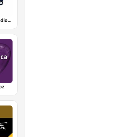
La Exitosa Radio Medellin
oz