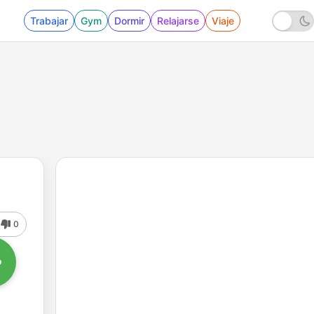
Trabajar
Gym
Dormir
Relajarse
Viaje
0