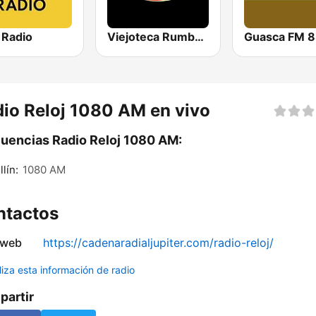
 Radio
Viejoteca Rumba y Recuerdo.
Guasca FM 8
io Reloj 1080 AM en vivo
uencias Radio Reloj 1080 AM:
lín:
1080 AM
ntactos
 web
https://cadenaradialjupiter.com/radio-reloj/
liza esta información de radio
artir