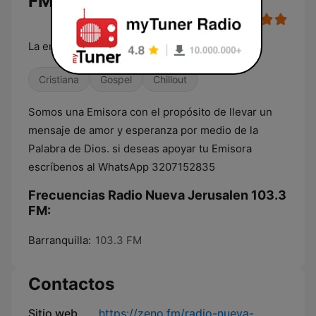
FM en vivo
La emisora del olor fragante
Cristiana
Gospel
Chillout
Somos una Emisora con el propósito de llevar un
mensaje de amor y esperanza por medio de la
Palabra de Dios. si deseas apoyar tu Emisora
escríbenos al WhatsApp 3207152835
Frecuencias Radio Nueva Jerusalen 103.3
FM:
Barranquilla:
103.3 FM
Contactos
Sitio web
https://zeno.fm/radio-nueva-