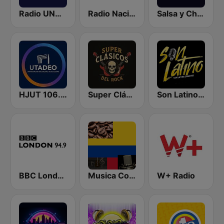
Radio UNAL Medellín
Radio Nacional de Colombia Convención 94.0 FM
Salsa y Charanga 24/7
HJUT 106.9 FM Universidad de Bogotá
Super Clásicos del Rock
Son Latino Medellín
BBC London
Musica Colombiana Mix
W+ Radio