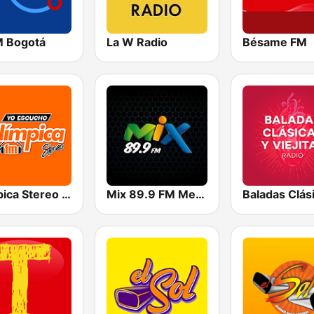
M Bogotá
La W Radio
Bésame FM
Olímpica Stereo Cali 104.5 FM
Mix 89.9 FM Medellin