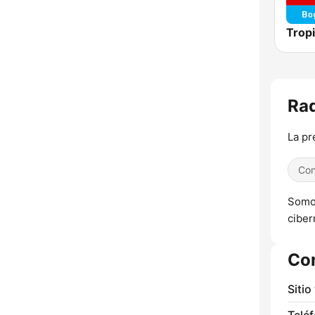
Trop
Rad
La pr
Con
Somos
ciber
Co
Sitio