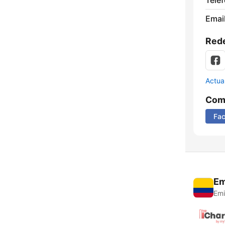
Telé
Email
Rede
Actua
Comp
Fa
Em
Emi