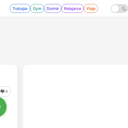
Trabajar
Gym
Dormir
Relajarse
Viaje
0