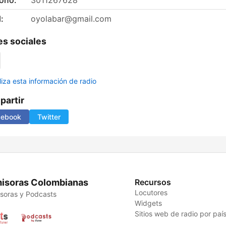
fono:
3011267628
:
oyolabar@gmail.com
s sociales
liza esta información de radio
artir
cebook
Twitter
isoras Colombianas
Recursos
Locutores
soras y Podcasts
Widgets
Sitios web de radio por paí