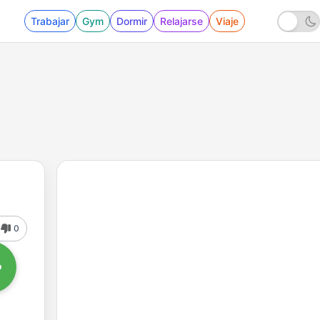
Trabajar
Gym
Dormir
Relajarse
Viaje
0