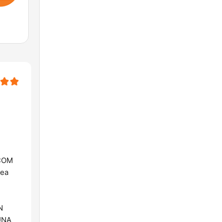
COM
sea
N
UNA