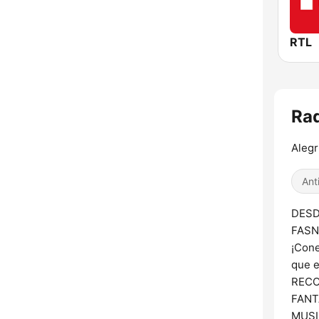
RTL
Rad
Alegr
Ant
DESD
FASN
¡Cone
que 
RECO
FANT
MUSI