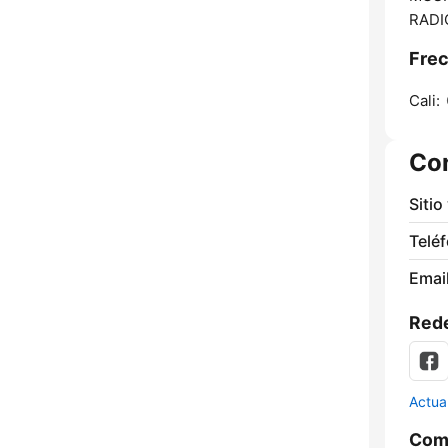
RADI
Frec
Cali:
Co
Sitio
Telé
Email
Rede
Actua
Comp