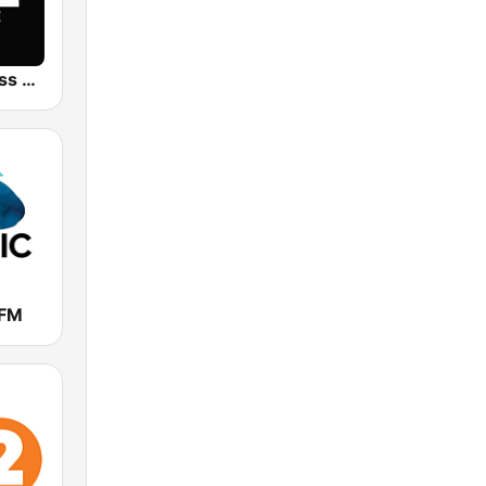
107.5 Business FM
 FM