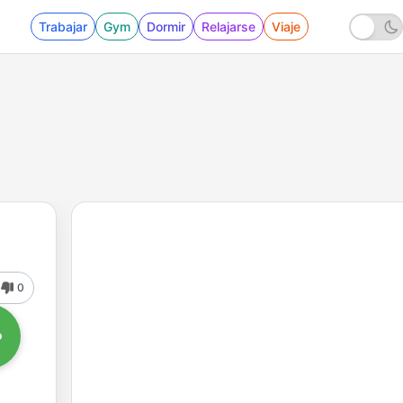
Trabajar
Gym
Dormir
Relajarse
Viaje
0