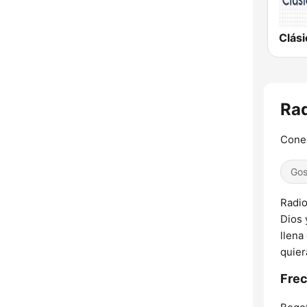
Rad
Conec
Gos
Radio
Dios 
llena
quier
Frec