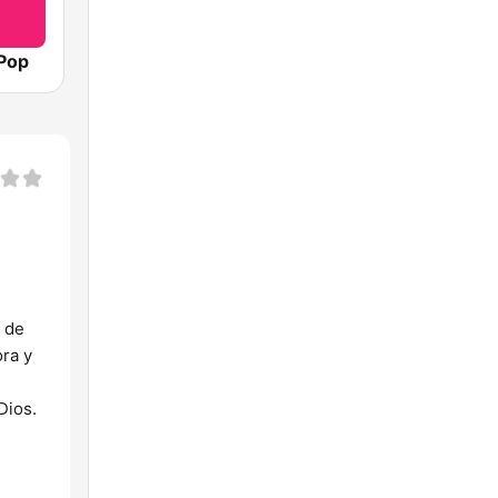
 Pop
a de
ora y
Dios.