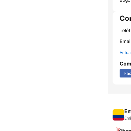
Bogot
Co
Telé
Email
Actua
Comp
Fa
Em
Emi