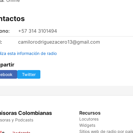
á:
Online
ntactos
fono:
+57 314 3101494
:
camilorodriguezacero13@gmail.com
liza esta información de radio
artir
cebook
Twitter
isoras Colombianas
Recursos
Locutores
soras y Podcasts
Widgets
Sitios web de radio por paí