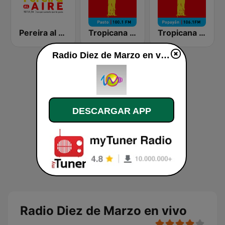
Pereira al Aire
Tropicana Pasto
Tropicana Popayán
Radio Diez de Marzo en vivo
DESCARGAR APP
Radio Diez de Marzo en vivo