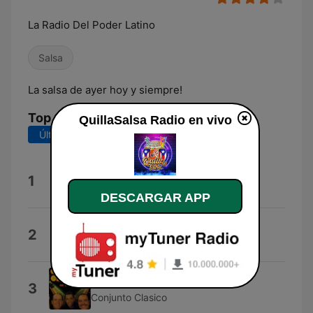
La Radio Del Poder Latino
Salsa
La salsa de ayer hoy y siempre!
Top Canciones
QuillaSalsa Radio en vivo
Últimos 7 días
Últimos 30 días
Salsa de Todos Los Tiempos
1
DJ Kamo
DESCARGAR APP
La Boda de Ella
2
Bobby Valentín
Sin Rumbo Alguno
3
Conjunto Clasico