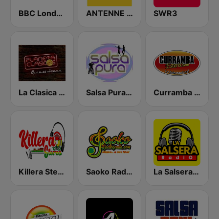
BBC London
ANTENNE BAYERN
SWR3
La Clasica Colombia
Salsa Pura Radio
Curramba Estereo
Killera Stereo
Saoko Radio Quilla
La Salsera Radio