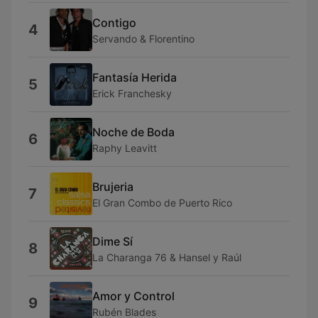
Contigo
4
Servando & Florentino
Fantasía Herida
5
Erick Franchesky
Noche de Boda
6
Raphy Leavitt
Brujeria
7
El Gran Combo de Puerto Rico
Dime Sí
8
La Charanga 76 & Hansel y Raúl
Amor y Control
9
Rubén Blades